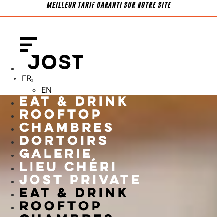
MEILLEUR TARIF GARANTI SUR NOTRE SITE
Aller
au
contenu
FR
FR
EN
EN
Eat & Drink
Rooftop
Chambres
Dortoirs
Galerie
Lieu Chéri
Jost Private
Eat & Drink
Rooftop