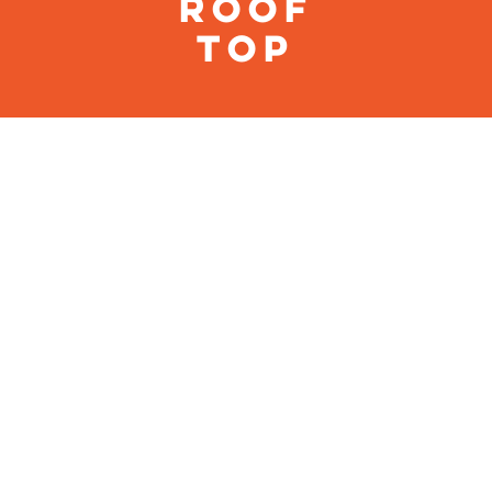
roof
top
Swimming Pool
DÉCOUVRIR